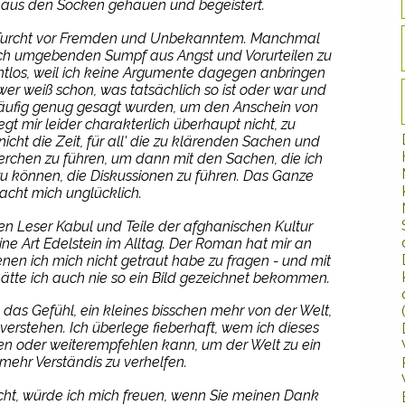
h aus den Socken gehauen und begeistert.
 Furcht vor Fremden und Unbekanntem. Manchmal
ich umgebenden Sumpf aus Angst und Vorurteilen zu
tlos, weil ich keine Argumente dagegen anbringen
wer weiß schon, was tatsächlich so ist oder war und
äufig genug gesagt wurden, um den Anschein von
egt mir leider charakterlich überhaupt nicht, zu
icht die Zeit, für all' die zu klärenden Sachen und
rchen zu führen, um dann mit den Sachen, die ich
u können, die Diskussionen zu führen. Das Ganze
cht mich unglücklich.
en Leser Kabul und Teile der afghanischen Kultur
ine Art Edelstein im Alltag. Der Roman hat mir an
enen ich mich nicht getraut habe zu fragen - und mit
ätte ich auch nie so ein Bild gezeichnet bekommen.
 das Gefühl, ein kleines bisschen mehr von der Welt,
verstehen. Ich überlege fieberhaft, wem ich dieses
n oder weiterempfehlen kann, um der Welt zu ein
mehr Verständis zu verhelfen.
acht, würde ich mich freuen, wenn Sie meinen Dank