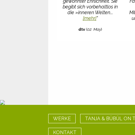
gewohnter Ehrlichkeit. Sie
Fa
begibt sich vorbehaltlos in
die »inneren Welten...
Mi
[mehr]
"
u
dtv
(
02. May
)
WERKE
TANJA & BÜBÜL ON 
KONTAKT