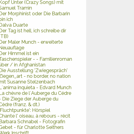
Kopf Unter (Crazy Songs) mit
Samuel Tramin
Der Morphinist oder Die Barbarin
bin ich
Dalva Duarte
Der Tag ist hell, ich schreibe dir
(TB)
Der Maler Munch - erweiterte
Neuauflage
Der Himmel ist ein
Taschenspieler - - Familienroman
über / in Afghanistan
Die Ausstellung 'Zwiegespräch'
Ziegen_art - no border, no nation
mit Susanne Stelzenbach
L´anima inquieta - Edvard Munch
La chèvre de l´Auberge du Cédre
- Die Ziege der Auberge du
Cèdre (franz. & dt.)
'Fluchtpunkte': Hörspiel
Chante l' oiseau, à rebours - récit
Barbara Schnabel - Fotografin
Gebet - für Charlotte Seithers
Werk Inschrift