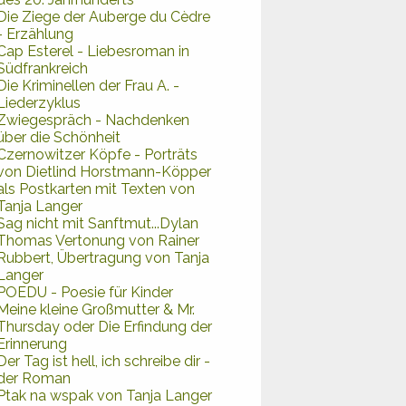
Die Ziege der Auberge du Cèdre
- Erzählung
Cap Esterel - Liebesroman in
Südfrankreich
Die Kriminellen der Frau A. -
Liederzyklus
Zwiegespräch - Nachdenken
über die Schönheit
Czernowitzer Köpfe - Porträts
von Dietlind Horstmann-Köpper
als Postkarten mit Texten von
Tanja Langer
Sag nicht mit Sanftmut...Dylan
Thomas Vertonung von Rainer
Rubbert, Übertragung von Tanja
Langer
POEDU - Poesie für Kinder
Meine kleine Großmutter & Mr.
Thursday oder Die Erfindung der
Erinnerung
Der Tag ist hell, ich schreibe dir -
der Roman
Ptak na wspak von Tanja Langer