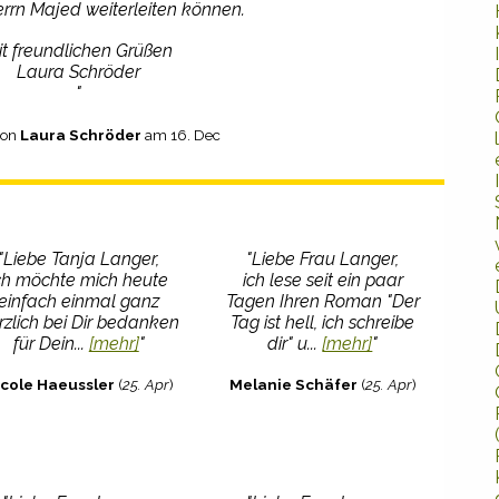
rrn Majed weiterleiten können.
it freundlichen Grüßen
Laura Schröder
"
von
Laura Schröder
am 16. Dec
"Liebe Tanja Langer,
"Liebe Frau Langer,
ch möchte mich heute
ich lese seit ein paar
einfach einmal ganz
Tagen Ihren Roman "Der
rzlich bei Dir bedanken
Tag ist hell, ich schreibe
für Dein...
[mehr]
"
dir" u...
[mehr]
"
icole Haeussler
(
25. Apr
)
Melanie Schäfer
(
25. Apr
)