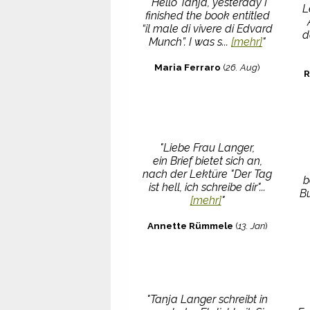
"Hello Tanja, yesterday I
L
finished the book entitled
“il male di vivere di Edvard
d
Munch”. I was s...
[mehr]
"
Maria Ferraro
(
26. Aug
)
R
"Liebe Frau Langer,
ein Brief bietet sich an,
nach der Lektüre "Der Tag
b
ist hell, ich schreibe dir"...
B
[mehr]
"
Annette Rümmele
(
13. Jan
)
"Tanja Langer schreibt in