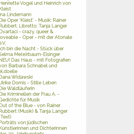
Henriette Vogel und Heinrich von
Kleist
Ina Lindemann
Die Oper 'Kleist' - Musik: Rainer
Rubbert. Libretto: Tanja Langer
Ovartaci - crazy, queer &
loveable - Oper - mit der Atonale
e.V.
Ich bin die Nacht - Stück über
Selma Me(e)rbaum-Eisinger
NEU! Das Haus - mit Fotografien
von Barbara Schnabel und
el.doelle
Dana Widawski
Ulrike Dornis - Stille Leben
Die Waldläuferin
Die Kriminellen der Frau A. -
Gedichte für Musik
Out of the Blue - von Rainer
Rubbert (Musik) & Tanja Langer
(Text)
Porträts von jüdischen
Künstlerinnen und Dichterinnen
des 20. Jahrhunderts