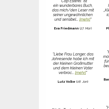
""Cap Esterel" ist
ein wunderbares Buch,
das mich/den Leser mit
„K
seiner ungewöhnlichen
i
und sensibel...
[mehr]
"
Eva Friedmann
(
27. Mar
)
P
"
"Liebe Frau Langer, das
möc
Jahresende habe ich mit
fü
der kleinen Großmutter
bed
und dem kleinen Vater
verbrac...
[mehr]
"
Ba
Lutz Volke
(
08. Jan
)
"