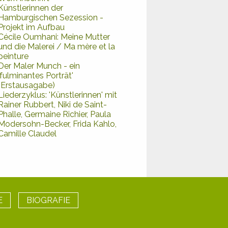
Künstlerinnen der
Hamburgischen Sezession -
Projekt im Aufbau
Cécile Oumhani: Meine Mutter
und die Malerei / Ma mère et la
peinture
Der Maler Munch - ein
'fulminantes Porträt'
(Erstausagabe)
Liederzyklus: 'Künstlerinnen' mit
Rainer Rubbert, Niki de Saint-
Phalle, Germaine Richier, Paula
Modersohn-Becker, Frida Kahlo,
Camille Claudel
E
BIOGRAFIE