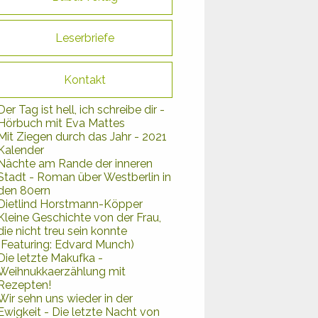
Leserbriefe
Kontakt
Der Tag ist hell, ich schreibe dir -
Hörbuch mit Eva Mattes
Mit Ziegen durch das Jahr - 2021
Kalender
Nächte am Rande der inneren
Stadt - Roman über Westberlin in
den 80ern
Dietlind Horstmann-Köpper
Kleine Geschichte von der Frau,
die nicht treu sein konnte
(Featuring: Edvard Munch)
Die letzte Makufka -
Weihnukkaerzählung mit
Rezepten!
Wir sehn uns wieder in der
Ewigkeit - Die letzte Nacht von