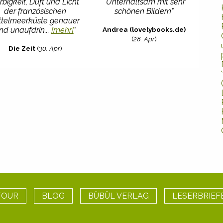
rbigkeit, Duft und Licht
"Unterhaltsam mit sehr
der französischen
schönen Bildern"
ttelmeerküste genauer
Andrea (lovelybooks.de)
nd unaufdrin...
[mehr]
"
(
28. Apr
)
Die Zeit
(
30. Apr
)
TOUR
BLOG
BÜBÜL VERLAG
LESERBRIEF