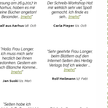
esung am 26.9.2017 in
Der Schreib-Workshop Hat
Aarhus, haben es mir
mir wirklich sehr viel Spaß
eine Bücher angetan!
gemacht. Ich finde es
Besonder...
[mehr]
"
seh...
[mehr]
"
alf aus Aarhus
(
18. Oct
)
Carla Pieper
(
01. Oct
)
"Hallo, Frau Langer,
"Sehr geehrte Frau Langer,
ich muss mich sehr
beim Blättern auf den
herzlich bei Ihnen
Internet-Seiten des Herbig
edanken. Gestern ein
Verlags traf ich wieder ...
uch (Blanche Komme...
[mehr]
"
[mehr]
"
Rolf Heilmann
(
17. Feb
)
Jan Suski
(
01. Mar
)
"Selten habe ich