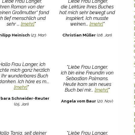
"Liebe Frau Langer,
"Liebe Frau Langer,
Ihren Roman von der
die Lektüre Ihres Buches
leinen Großmutter“ fand
hat mich sehr bewegt und
ch tief menschlich und
inspiriert. Ich musste
sehr ...
[mehr]
"
weinen...
[mehr]
"
hilipp Heinisch
(
23. Mar
)
Christian Müller
(
08. Jan
)
Hallo Frau Langer, ich
"Liebe Frau Langer,
hte mich ganz herzlich
ich bin eine Freundin von
r Ihr wunderbares Buch
Sebastian Polmans.
anken. Ich höre es m...
Heute kam sein neues
[mehr]
"
Buch bei mir...
[mehr]
"
rbara Schneider-Reuter
Angela vom Baur
(
20. Nov
)
(
05. Jan
)
Hallo Tanja, seit deiner
"Liebe Frau Langer,