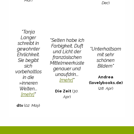
Dec
)
"Tanja
Langer
"Selten habe ich
schreibt in
Farbigkeit, Duft
gewohnter
"Unterhaltsam
und Licht der
Ehrlichkeit.
mit sehr
französischen
Sie begibt
schönen
Mittelmeerküste
sich
Bildern"
genauer und
vorbehaltlos
unaufdrin...
Andrea
in die
[mehr]
"
(lovelybooks.de)
»inneren
(
28. Apr
)
Welten...
Die Zeit
(
30.
[mehr]
"
Apr
)
dtv
(
02. May
)