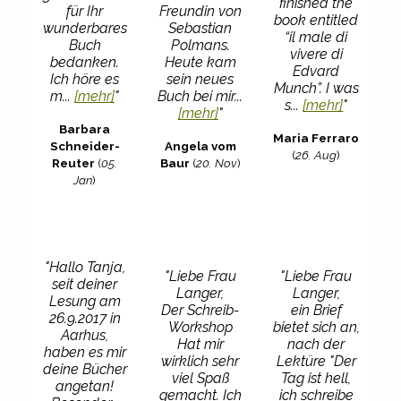
finished the
für Ihr
Freundin von
book entitled
wunderbares
Sebastian
“il male di
Buch
Polmans.
vivere di
bedanken.
Heute kam
Edvard
Ich höre es
sein neues
Munch”. I was
m...
[mehr]
"
Buch bei mir...
s...
[mehr]
"
[mehr]
"
Barbara
Maria Ferraro
Schneider-
Angela vom
(
26. Aug
)
Reuter
(
05.
Baur
(
20. Nov
)
Jan
)
"Hallo Tanja,
"Liebe Frau
"Liebe Frau
seit deiner
Langer,
Langer,
Lesung am
Der Schreib-
ein Brief
26.9.2017 in
Workshop
bietet sich an,
Aarhus,
Hat mir
nach der
haben es mir
wirklich sehr
Lektüre "Der
deine Bücher
viel Spaß
Tag ist hell,
angetan!
gemacht. Ich
ich schreibe