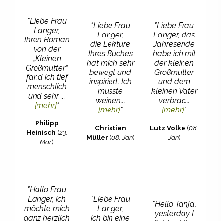
"Liebe Frau
"Liebe Frau
"Liebe Frau
Langer,
Langer,
Langer, das
Ihren Roman
die Lektüre
Jahresende
von der
Ihres Buches
habe ich mit
„Kleinen
hat mich sehr
der kleinen
Großmutter“
bewegt und
Großmutter
fand ich tief
inspiriert. Ich
und dem
menschlich
musste
kleinen Vater
und sehr ...
weinen...
verbrac...
[mehr]
"
[mehr]
"
[mehr]
"
Philipp
Christian
Lutz Volke
(
08.
Heinisch
(
23.
Müller
(
08. Jan
)
Jan
)
Mar
)
"Hallo Frau
Langer, ich
"Liebe Frau
"Hello Tanja,
möchte mich
Langer,
yesterday I
ganz herzlich
ich bin eine