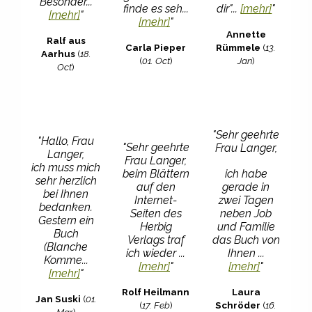
Besonder...
finde es seh...
dir"...
[mehr]
"
[mehr]
"
[mehr]
"
Annette
Ralf aus
Carla Pieper
Rümmele
(
13.
Aarhus
(
18.
(
01. Oct
)
Jan
)
Oct
)
"Sehr geehrte
"Hallo, Frau
"Sehr geehrte
Frau Langer,
Langer,
Frau Langer,
ich muss mich
ich habe
beim Blättern
sehr herzlich
gerade in
auf den
bei Ihnen
zwei Tagen
Internet-
bedanken.
neben Job
Seiten des
Gestern ein
und Familie
Herbig
Buch
das Buch von
Verlags traf
(Blanche
Ihnen ...
ich wieder ...
Komme...
[mehr]
"
[mehr]
"
[mehr]
"
Laura
Rolf Heilmann
Jan Suski
(
01.
Schröder
(
16.
(
17. Feb
)
Mar
)