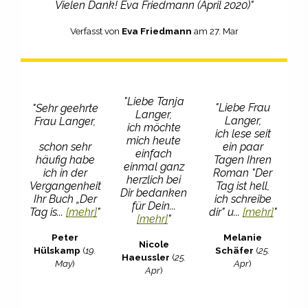
Vielen Dank! Eva Friedmann (April 2020)"
Verfasst von
Eva Friedmann
am 27. Mar
"Liebe Tanja
"Liebe Frau
"Sehr geehrte
Langer,
Langer,
Frau Langer,
ich möchte
ich lese seit
mich heute
schon sehr
ein paar
einfach
häufig habe
Tagen Ihren
einmal ganz
ich in der
Roman "Der
herzlich bei
Vergangenheit
Tag ist hell,
Dir bedanken
Ihr Buch „Der
ich schreibe
für Dein...
Tag is...
[mehr]
"
dir" u...
[mehr]
"
[mehr]
"
Peter
Melanie
Nicole
Hülskamp
(
19.
Schäfer
(
25.
Haeussler
(
25.
May
)
Apr
)
Apr
)