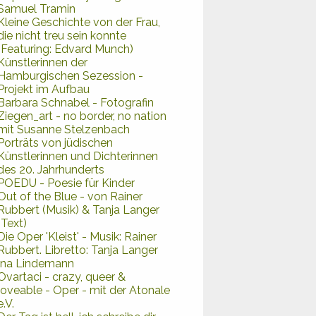
Samuel Tramin
Kleine Geschichte von der Frau,
die nicht treu sein konnte
(Featuring: Edvard Munch)
Künstlerinnen der
Hamburgischen Sezession -
Projekt im Aufbau
Barbara Schnabel - Fotografin
Ziegen_art - no border, no nation
mit Susanne Stelzenbach
Porträts von jüdischen
Künstlerinnen und Dichterinnen
des 20. Jahrhunderts
POEDU - Poesie für Kinder
Out of the Blue - von Rainer
Rubbert (Musik) & Tanja Langer
(Text)
Die Oper 'Kleist' - Musik: Rainer
Rubbert. Libretto: Tanja Langer
Ina Lindemann
Ovartaci - crazy, queer &
loveable - Oper - mit der Atonale
e.V.