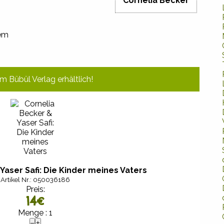
Cornelia Becker
nem
im Bübül Verlag erhältlich!
Yaser Safi: Die Kinder meines Vaters
Artikel Nr.: 050036186
Preis:
14
€
Menge :
1