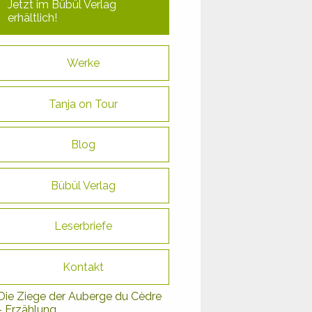
Jetzt im Bübül Verlag
erhältlich!
Werke
Tanja on Tour
Blog
Bübül Verlag
Leserbriefe
Kontakt
Die Ziege der Auberge du Cèdre
- Erzählung