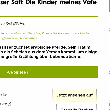
ser Safi: Die Kinder meines Vate
er Safi (Bilder)
xte
»
Erzählungen, Gedichte, Prosa - Sie können unsere Bücher
am4@rungeva.de bestellen!
esitzer züchtet arabische Pferde. Sein Traum
 als ein Scheich aus dem Yemen kommt, um einige
Eine große Erzählung über Lebensträume.
Weiterlesen
inder
Jetzt ansehen auf
 (2017)