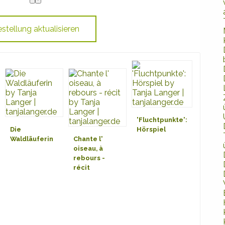
'Fluchtpunkte':
Die
Hörspiel
Waldläuferin
Chante l'
oiseau, à
rebours -
récit