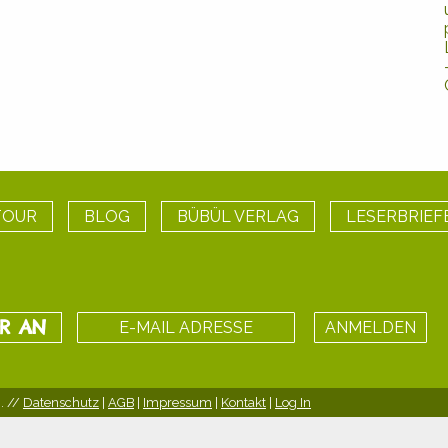
TOUR
BLOG
BÜBÜL VERLAG
LESERBRIEF
ER AN
. //
Datenschutz
|
AGB
|
Impressum
|
Kontakt
|
Log In