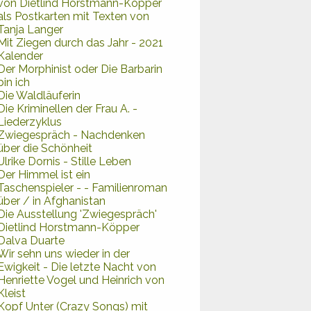
von Dietlind Horstmann-Köpper
als Postkarten mit Texten von
Tanja Langer
Mit Ziegen durch das Jahr - 2021
Kalender
Der Morphinist oder Die Barbarin
bin ich
Die Waldläuferin
Die Kriminellen der Frau A. -
Liederzyklus
Zwiegespräch - Nachdenken
über die Schönheit
Ulrike Dornis - Stille Leben
Der Himmel ist ein
Taschenspieler - - Familienroman
über / in Afghanistan
Die Ausstellung 'Zwiegespräch'
Dietlind Horstmann-Köpper
Dalva Duarte
Wir sehn uns wieder in der
Ewigkeit - Die letzte Nacht von
Henriette Vogel und Heinrich von
Kleist
Kopf Unter (Crazy Songs) mit