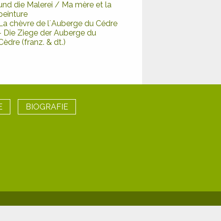
und die Malerei / Ma mère et la
peinture
La chèvre de l´Auberge du Cédre
- Die Ziege der Auberge du
Cèdre (franz. & dt.)
E
BIOGRAFIE