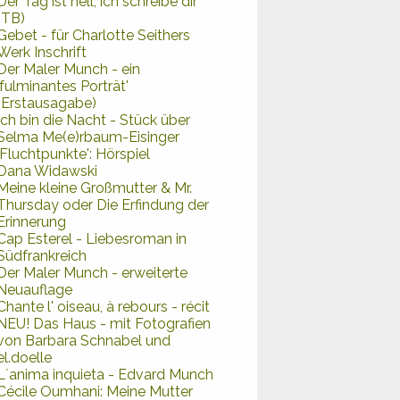
Der Tag ist hell, ich schreibe dir
(TB)
Gebet - für Charlotte Seithers
Werk Inschrift
Der Maler Munch - ein
'fulminantes Porträt'
(Erstausagabe)
Ich bin die Nacht - Stück über
Selma Me(e)rbaum-Eisinger
'Fluchtpunkte': Hörspiel
Dana Widawski
Meine kleine Großmutter & Mr.
Thursday oder Die Erfindung der
Erinnerung
Cap Esterel - Liebesroman in
Südfrankreich
Der Maler Munch - erweiterte
Neuauflage
Chante l' oiseau, à rebours - récit
NEU! Das Haus - mit Fotografien
von Barbara Schnabel und
el.doelle
L´anima inquieta - Edvard Munch
Cécile Oumhani: Meine Mutter