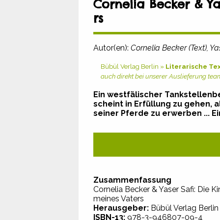
Cornelia Becker & Ya
rs
Autor(en):
Cornelia Becker (Text), Yas
Bübül Verlag Berlin »
Literarische Te
auch direkt bei unserer Auslieferung te
Ein westfälischer Tankstellenb
scheint in Erfüllung zu gehen,
seiner Pferde zu erwerben ... 
Zusammenfassung
Cornelia Becker & Yaser Safi: Die K
meines Vaters
Herausgeber:
Bübül Verlag Berlin
ISBN-13:
978-3-946807-09-4