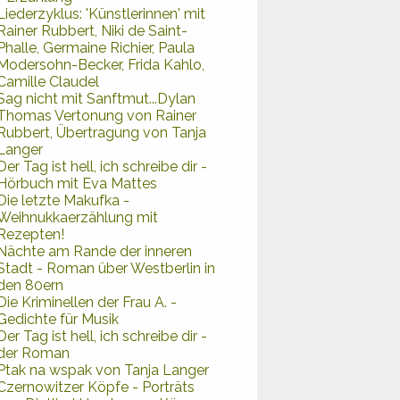
Liederzyklus: 'Künstlerinnen' mit
Rainer Rubbert, Niki de Saint-
Phalle, Germaine Richier, Paula
Modersohn-Becker, Frida Kahlo,
Camille Claudel
Sag nicht mit Sanftmut...Dylan
Thomas Vertonung von Rainer
Rubbert, Übertragung von Tanja
Langer
Der Tag ist hell, ich schreibe dir -
Hörbuch mit Eva Mattes
Die letzte Makufka -
Weihnukkaerzählung mit
Rezepten!
Nächte am Rande der inneren
Stadt - Roman über Westberlin in
den 80ern
Die Kriminellen der Frau A. -
Gedichte für Musik
Der Tag ist hell, ich schreibe dir -
der Roman
Ptak na wspak von Tanja Langer
Czernowitzer Köpfe - Porträts